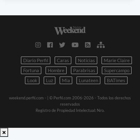
Diario Perfil
Caras
Noticias
Marie Claire
Fortuna
Hombre
Parabrisas
Supercampo
Look
Luz
Mia
Lunateen
BATimes
weekend.perfil.com -
| © Perfil.com 2006-2026 - Todos los derechos
reservados
Registro de Propiedad Intelectual: Nro.