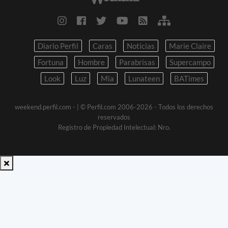
Diario Perfil
Caras
Noticias
Marie Claire
Fortuna
Hombre
Parabrisas
Supercampo
Look
Luz
Mia
Lunateen
BATimes
weekend.perfil.com -
| © Perfil.com 2006-2026 - Todos los derechos
reservados
Registro de Propiedad Intelectual: Nro.