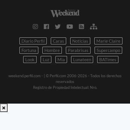
Diario Perfil
Caras
Noticias
Marie Claire
Fortuna
Hombre
Parabrisas
Supercampo
Look
Luz
Mia
Lunateen
BATimes
weekend.perfil.com -
| © Perfil.com 2006-2026 - Todos los derechos
reservados
Registro de Propiedad Intelectual: Nro.