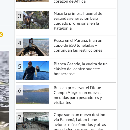
corazón de África
Nace la primera huemul de
3
segunda generación bajo
cuidado profesional en la
Patagonia
Pesca en el Paraná: fijan un
4
cupo de 650 toneladas y
continúan las restricciones
Blanca Grande, la vuelta de un
5
clásico del centro sudeste
bonaerense
Buscan preservar el Dique
6
Campo Alegre con nuevas
medidas para pescadores y
visitantes
Copa suma un nuevo destino
7
vía Panamá, Latam tiene
aviones más cómodos y otras
novedades aerocomerciales