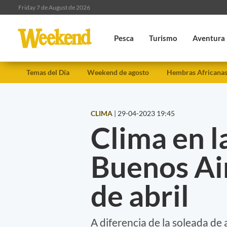
Friday 7 de August de 2026
Pesca
Turismo
Aventura
Temas del Día
Weekend de agosto
Hembras Africana
CLIMA
|
29-04-2023 19:45
Clima en l
Buenos Ai
de abril
A diferencia de la soleada de 