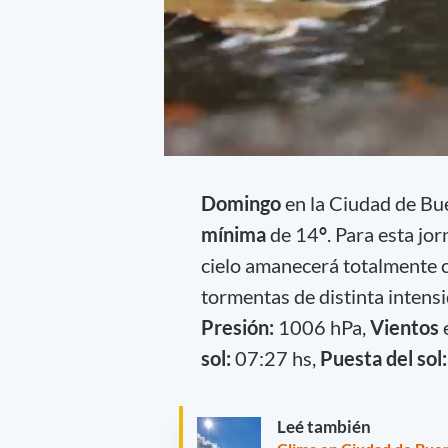
Domingo
en la Ciudad de Bu
mínima
de 14
°
. Para esta jo
cielo amanecerá totalmente cu
tormentas de distinta intensi
Presión:
1006 hPa,
Vientos
sol:
07:27 hs,
Puesta del sol:
Leé también