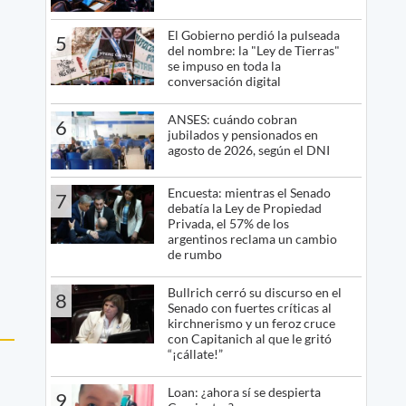
El Gobierno perdió la pulseada
5
del nombre: la "Ley de Tierras"
se impuso en toda la
conversación digital
ANSES: cuándo cobran
6
jubilados y pensionados en
agosto de 2026, según el DNI
Encuesta: mientras el Senado
7
debatía la Ley de Propiedad
Privada, el 57% de los
argentinos reclama un cambio
de rumbo
Bullrich cerró su discurso en el
8
Senado con fuertes críticas al
kirchnerismo y un feroz cruce
con Capitanich al que le gritó
“¡cállate!”
Loan: ¿ahora sí se despierta
9