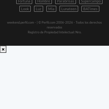
Fortuna
Hombre
Parabrisas
Supercampo
Look
Luz
Mia
Lunateen
BATimes
weekend.perfil.com -
| © Perfil.com 2006-2026 - Todos los derechos
reservados
Registro de Propiedad Intelectual: Nro.