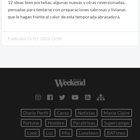
12 ideas bien porteñas, algunas nuevas y otras reversionadas,
pensadas para tentarse con preparaciones sabrosas y livianas
que le hagan frente al calor de esta temporada abrasadora.
Publicado: 16-01-2026 16:00
Diario Perfil
Caras
Noticias
Marie Claire
Fortuna
Hombre
Parabrisas
Supercampo
Look
Luz
Mia
Lunateen
BATimes