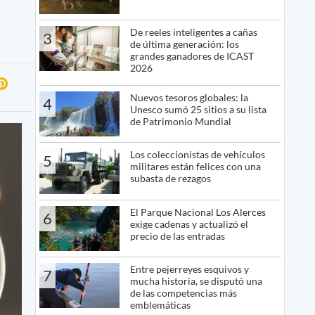
De reeles inteligentes a cañas
3
de última generación: los
grandes ganadores de ICAST
2026
Nuevos tesoros globales: la
4
Unesco sumó 25 sitios a su lista
de Patrimonio Mundial
Los coleccionistas de vehículos
5
militares están felices con una
subasta de rezagos
El Parque Nacional Los Alerces
6
exige cadenas y actualizó el
precio de las entradas
Entre pejerreyes esquivos y
7
mucha historia, se disputó una
de las competencias más
emblemáticas