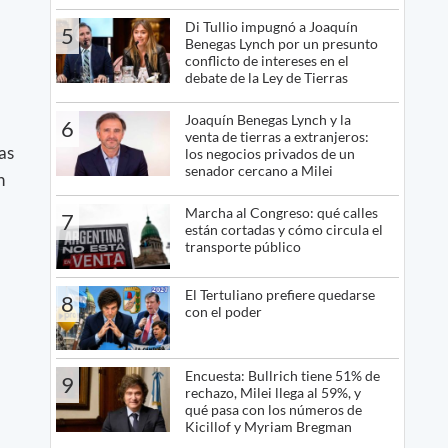
Di Tullio impugnó a Joaquín
5
Benegas Lynch por un presunto
conflicto de intereses en el
debate de la Ley de Tierras
Joaquín Benegas Lynch y la
6
venta de tierras a extranjeros:
as
los negocios privados de un
senador cercano a Milei
n
Marcha al Congreso: qué calles
7
están cortadas y cómo circula el
transporte público
El Tertuliano prefiere quedarse
8
con el poder
Encuesta: Bullrich tiene 51% de
9
rechazo, Milei llega al 59%, y
qué pasa con los números de
Kicillof y Myriam Bregman