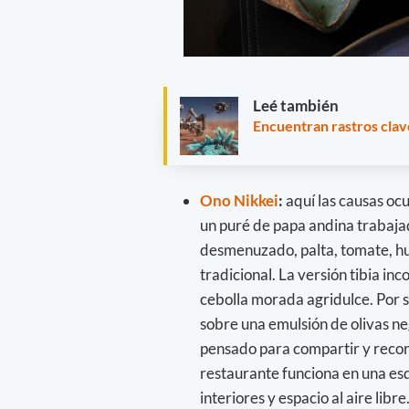
Leé también
Encuentran rastros clav
Ono Nikkei
:
aquí las causas ocu
un puré de papa andina trabajad
desmenuzado, palta, tomate, hu
tradicional. La versión tibia i
cebolla morada agridulce. Por s
sobre una emulsión de olivas ne
pensado para compartir y recorre
restaurante funciona en una esq
interiores y espacio al aire lib