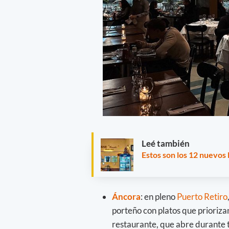
Leé también
Estos son los 12 nuevos
Áncora
: en pleno
Puerto Retiro
porteño con platos que priorizan
restaurante, que abre durante t