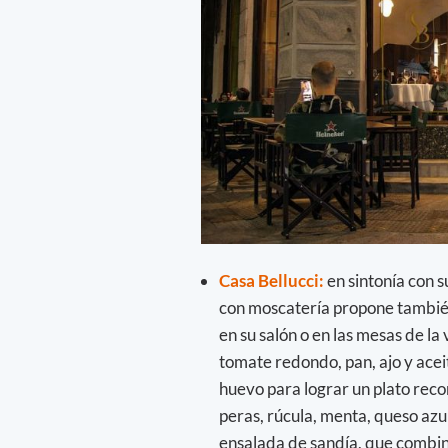
Casa Bellucci:
en sintonía con 
con moscatería propone también 
en su salón o en las mesas de la
tomate redondo, pan, ajo y acei
huevo para lograr un plato reco
peras, rúcula, menta, queso azu
ensalada de sandía, que combina