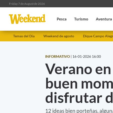
Friday 7 de August de 2026
Pesca
Turismo
Aventura
Temas del Día
Weekend de agosto
Dique Campo Aleg
INFORMATIVO
|
16-01-2026 16:00
Verano en
buen mom
disfrutar 
12 ideas bien porteñas, algu