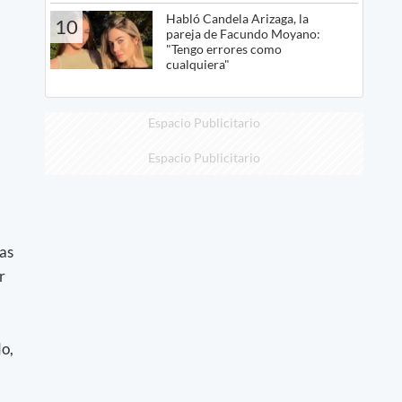
Habló Candela Arizaga, la
10
pareja de Facundo Moyano:
"Tengo errores como
cualquiera"
Espacio Publicitario
Espacio Publicitario
eas
r
do,