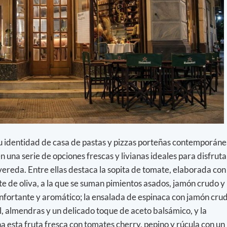
su identidad de casa de pastas y pizzas porteñas contemporán
una serie de opciones frescas y livianas ideales para disfruta
 vereda. Entre ellas destaca la sopita de tomate, elaborada con
te de oliva, a la que se suman pimientos asados, jamón crudo y
nfortante y aromático; la ensalada de espinaca con jamón cru
l, almendras y un delicado toque de aceto balsámico, y la
 esta fruta fresca con tomates cherry, pepino y rúcula con un