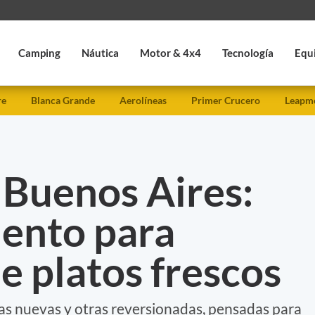
Camping
Náutica
Motor & 4x4
Tecnología
Equ
re
Blanca Grande
Aerolíneas
Primer Crucero
Leapmo
 Buenos Aires:
ento para
de platos frescos
nas nuevas y otras reversionadas, pensadas para