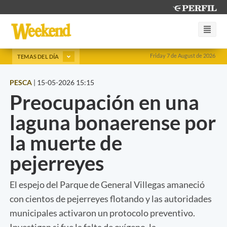
Friday 7 de August de 2026
TEMAS DEL DÍA
PESCA
|
15-05-2026 15:15
Preocupación en una
laguna bonaerense por
la muerte de
pejerreyes
El espejo del Parque de General Villegas amaneció
con cientos de pejerreyes flotando y las autoridades
municipales activaron un protocolo preventivo.
Investigan si fue la falta de oxígeno, la