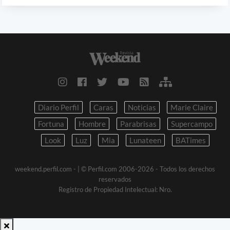
Diario Perfil
Caras
Noticias
Marie Claire
Fortuna
Hombre
Parabrisas
Supercampo
Look
Luz
Mia
Lunateen
BATimes
weekend.perfil.com -
| © Perfil.com 2006-2026 - Todos los derechos
reservados
Registro de Propiedad Intelectual: Nro.