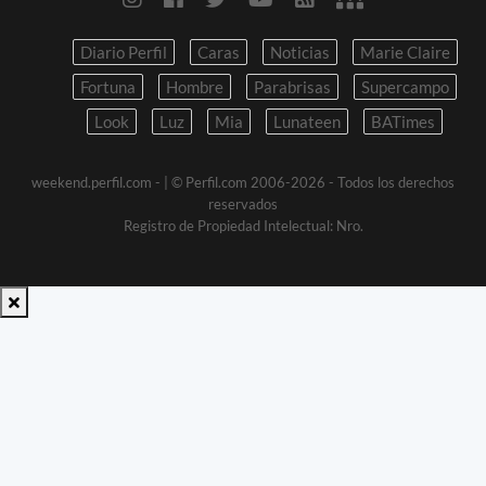
Diario Perfil
Caras
Noticias
Marie Claire
Fortuna
Hombre
Parabrisas
Supercampo
Look
Luz
Mia
Lunateen
BATimes
weekend.perfil.com -
| © Perfil.com 2006-2026 - Todos los derechos
reservados
Registro de Propiedad Intelectual: Nro.