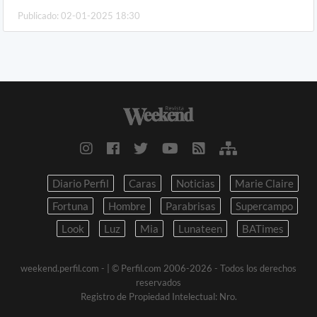
Publicado: 02-01-2025 18:30
Diario Perfil
Caras
Noticias
Marie Claire
Fortuna
Hombre
Parabrisas
Supercampo
Look
Luz
Mia
Lunateen
BATimes
weekend.perfil.com -
| © Perfil.com 2006-2026 - Todos los derechos
reservados
Registro de Propiedad Intelectual: Nro.