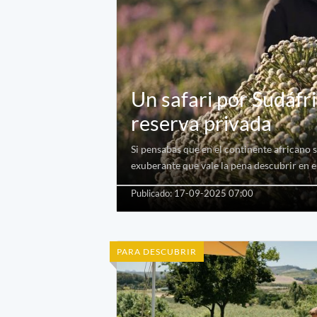
Un safari por Sudáfri
reserva privada
Si pensabas que en el continente africano s
exuberante que vale la pena descubrir en e
Publicado: 17-09-2025 07:00
PARA DESCUBRIR