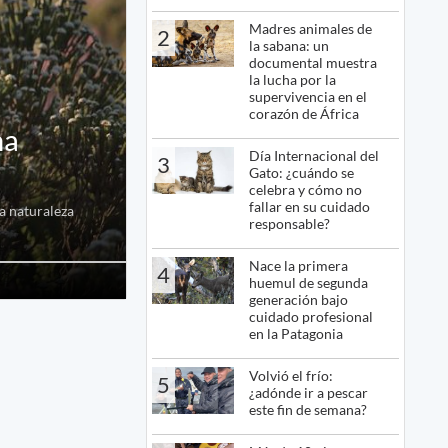
Madres animales de
2
la sabana: un
documental muestra
la lucha por la
supervivencia en el
corazón de África
na
Día Internacional del
3
Gato: ¿cuándo se
celebra y cómo no
fallar en su cuidado
na naturaleza
responsable?
Nace la primera
4
huemul de segunda
generación bajo
cuidado profesional
en la Patagonia
Volvió el frío:
5
¿adónde ir a pescar
este fin de semana?