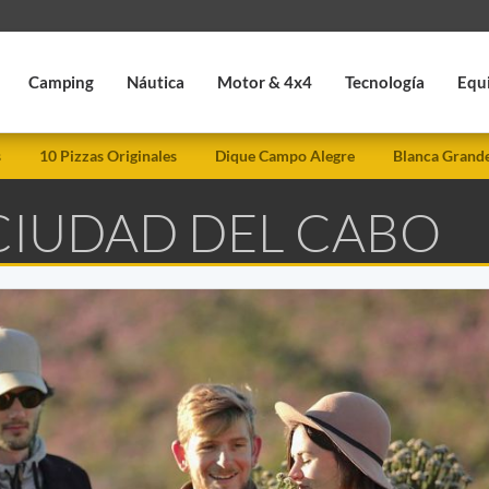
Camping
Náutica
Motor & 4x4
Tecnología
Equ
s
10 Pizzas Originales
Dique Campo Alegre
Blanca Grand
 CIUDAD DEL CABO