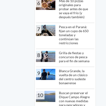
Más de 10 pizzas
6
originales para
probar antes de que
se vaya el frío (y
después también)
Pesca en el Paraná:
7
fijan un cupo de 650
toneladas y
continúan las
restricciones
Grilla de fiestas y
8
concursos de pesca
para el fin de semana
Blanca Grande, la
9
vuelta de un clásico
del centro sudeste
bonaerense
Buscan preservar el
10
Dique Campo Alegre
con nuevas medidas
para pescadores y