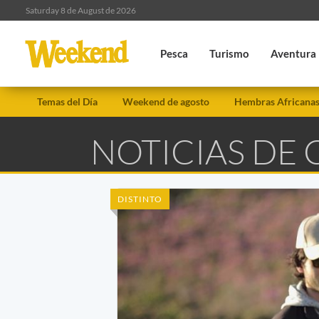
Saturday 8 de August de 2026
Pesca
Turismo
Aventura
Temas del Día
Weekend de agosto
Hembras Africana
NOTICIAS DE
DISTINTO