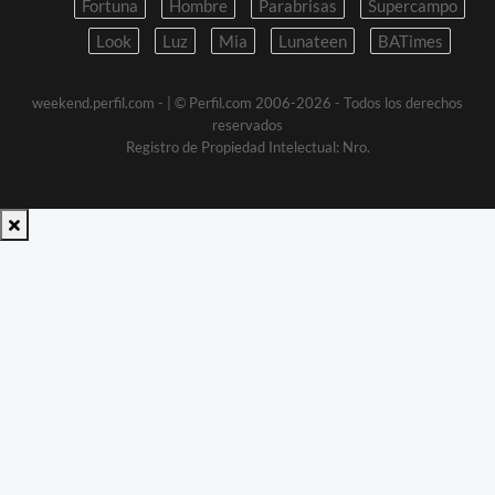
Fortuna
Hombre
Parabrisas
Supercampo
Look
Luz
Mia
Lunateen
BATimes
weekend.perfil.com -
| © Perfil.com 2006-2026 - Todos los derechos
reservados
Registro de Propiedad Intelectual: Nro.