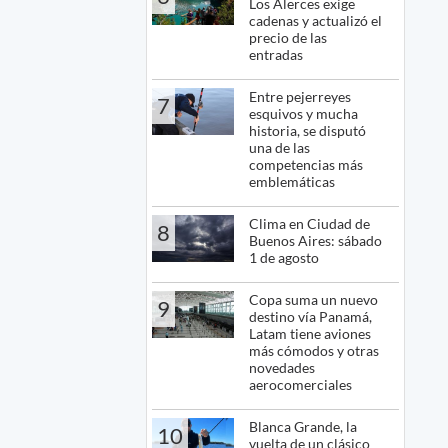
Los Alerces exige
cadenas y actualizó el
precio de las
entradas
Entre pejerreyes
7
esquivos y mucha
historia, se disputó
una de las
competencias más
emblemáticas
Clima en Ciudad de
8
Buenos Aires: sábado
1 de agosto
Copa suma un nuevo
9
destino vía Panamá,
Latam tiene aviones
más cómodos y otras
novedades
aerocomerciales
Blanca Grande, la
10
vuelta de un clásico