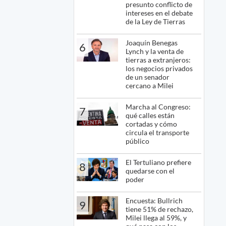
presunto conflicto de
intereses en el debate
de la Ley de Tierras
Joaquín Benegas
6
Lynch y la venta de
tierras a extranjeros:
los negocios privados
de un senador
cercano a Milei
Marcha al Congreso:
7
qué calles están
cortadas y cómo
circula el transporte
público
El Tertuliano prefiere
8
quedarse con el
poder
Encuesta: Bullrich
9
tiene 51% de rechazo,
Milei llega al 59%, y