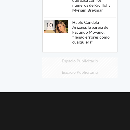
qué pasa con los
números de Kicillof y
Myriam Bregman
Habló Candela
10
Arizaga, la pareja de
Facundo Moyano:
"Tengo errores como
cualquiera"
Espacio Publicitario
Espacio Publicitario