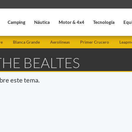
Camping
Náutica
Motor & 4x4
Tecnología
Equ
re
Blanca Grande
Aerolíneas
Primer Crucero
Leapmo
THE BEALTES
obre este tema.