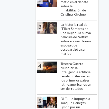
metió en el debate
sobre la
inhabilitación de
Cristina Kirchner
La historia real de
3
"Elize: Sombras de
una mujer", la nueva
película de Netflix
sobre el caso de una
esposa que
descuartizó a su
marido
Tercera Guerra
4
Mundial: la
inteligencia artificial
reveló cuáles serían
los primeros países
latinoamericanos en
ser derrotados
Di Tullio impugnó a
5
Joaquín Benegas
Lynch por un