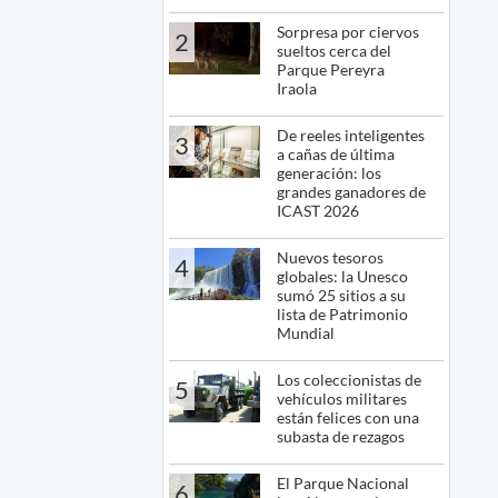
Sorpresa por ciervos
2
sueltos cerca del
Parque Pereyra
Iraola
De reeles inteligentes
3
a cañas de última
generación: los
grandes ganadores de
ICAST 2026
Nuevos tesoros
4
globales: la Unesco
sumó 25 sitios a su
lista de Patrimonio
Mundial
Los coleccionistas de
5
vehículos militares
están felices con una
subasta de rezagos
El Parque Nacional
6