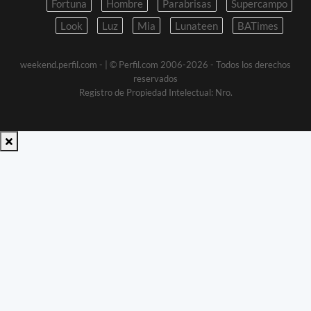
Fortuna
Hombre
Parabrisas
Supercampo
Look
Luz
Mia
Lunateen
BATimes
weekend.perfil.com -
| © Perfil.com 2006-2026 - Todos los derechos
reservados
Registro de Propiedad Intelectual: Nro.