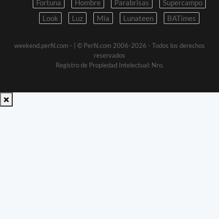
Fortuna
Hombre
Parabrisas
Supercampo
Look
Luz
Mia
Lunateen
BATimes
weekend.perfil.com -
| © Perfil.com 2006-2026 - Todos los derechos
reservados
Registro de Propiedad Intelectual: Nro.