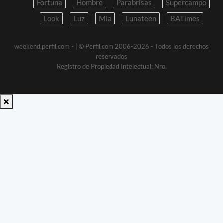
Fortuna
Hombre
Parabrisas
Supercampo
Look
Luz
Mia
Lunateen
BATimes
weekend.perfil.com -
| © Perfil.com 2006-2026 - Todos los derechos
reservados
Registro de Propiedad Intelectual: Nro.