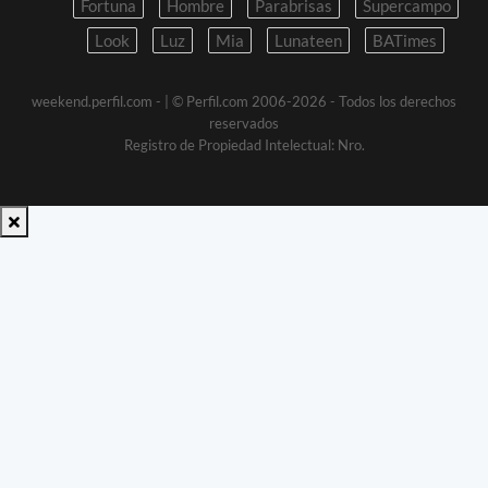
Fortuna
Hombre
Parabrisas
Supercampo
Look
Luz
Mia
Lunateen
BATimes
weekend.perfil.com -
| © Perfil.com 2006-2026 - Todos los derechos
reservados
Registro de Propiedad Intelectual: Nro.