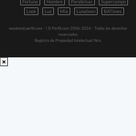
Fortuna
Hombre
Parabrisas
Supercampo
Look
Luz
Mia
Lunateen
BATimes
weekend.perfil.com -
| © Perfil.com 2006-2026 - Todos los derechos
reservados
Registro de Propiedad Intelectual: Nro.