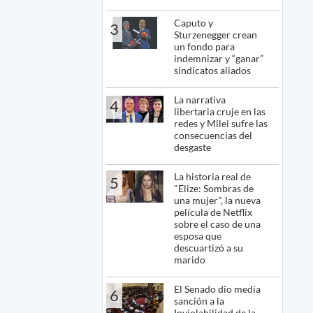
Caputo y
3
Sturzenegger crean
un fondo para
indemnizar y “ganar”
sindicatos aliados
La narrativa
4
libertaria cruje en las
redes y Milei sufre las
consecuencias del
desgaste
La historia real de
5
"Elize: Sombras de
una mujer", la nueva
película de Netflix
sobre el caso de una
esposa que
descuartizó a su
marido
El Senado dio media
6
sanción a la
Inviolabilidad de la