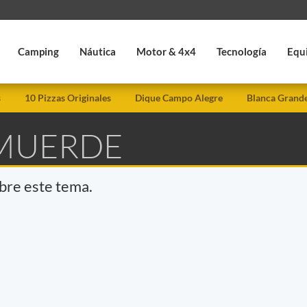
Camping
Náutica
Motor & 4x4
Tecnología
Equ
s
10 Pizzas Originales
Dique Campo Alegre
Blanca Grand
 MUERDE
obre este tema.