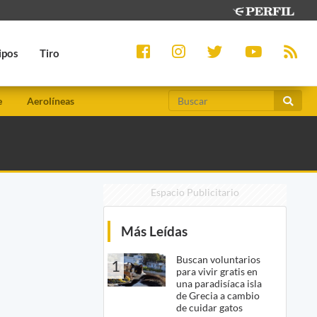
ipos
Tiro
e
Aerolíneas
Espacio Publicitario
Más Leídas
Buscan voluntarios
1
para vivir gratis en
una paradisíaca isla
de Grecia a cambio
de cuidar gatos