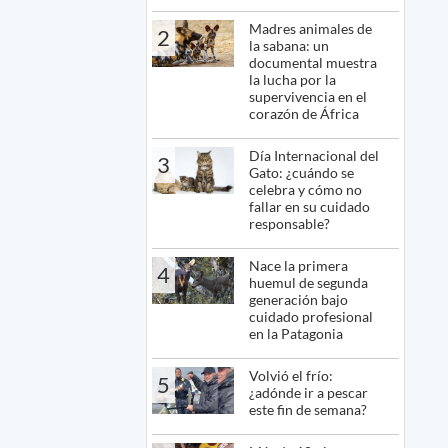
Madres animales de
2
la sabana: un
documental muestra
la lucha por la
supervivencia en el
corazón de África
Día Internacional del
3
Gato: ¿cuándo se
celebra y cómo no
fallar en su cuidado
responsable?
Nace la primera
4
huemul de segunda
generación bajo
cuidado profesional
en la Patagonia
Volvió el frío:
5
¿adónde ir a pescar
este fin de semana?