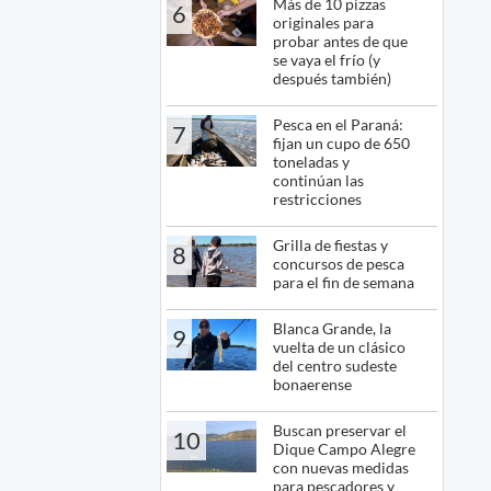
Más de 10 pizzas
6
originales para
probar antes de que
se vaya el frío (y
después también)
Pesca en el Paraná:
7
fijan un cupo de 650
toneladas y
continúan las
restricciones
Grilla de fiestas y
8
concursos de pesca
para el fin de semana
Blanca Grande, la
9
vuelta de un clásico
del centro sudeste
bonaerense
Buscan preservar el
10
Dique Campo Alegre
con nuevas medidas
para pescadores y