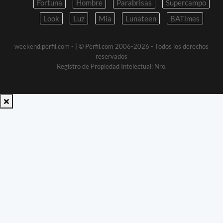
Fortuna
Hombre
Parabrisas
Supercampo
Look
Luz
Mia
Lunateen
BATimes
weekend.perfil.com -
| © Perfil.com 2006-2026 - Todos los derechos
reservados
Registro de Propiedad Intelectual: Nro.