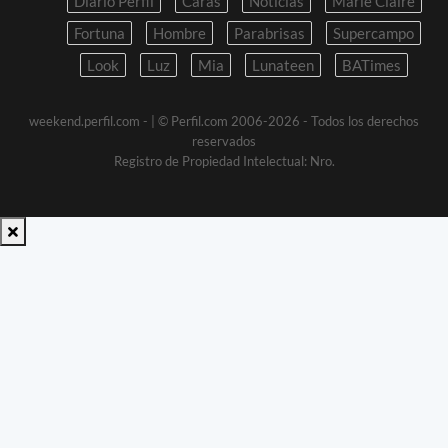
Diario Perfil
Caras
Noticias
Marie Claire
Fortuna
Hombre
Parabrisas
Supercampo
Look
Luz
Mia
Lunateen
BATimes
weekend.perfil.com -
| © Perfil.com 2006-2026 - Todos los derechos
reservados
Registro de Propiedad Intelectual: Nro.