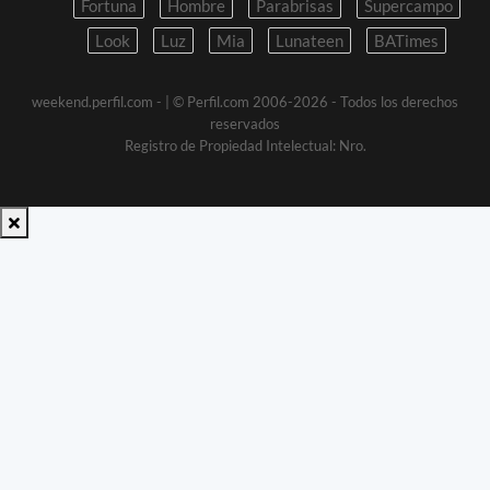
Fortuna
Hombre
Parabrisas
Supercampo
Look
Luz
Mia
Lunateen
BATimes
weekend.perfil.com -
| © Perfil.com 2006-2026 - Todos los derechos
reservados
Registro de Propiedad Intelectual: Nro.