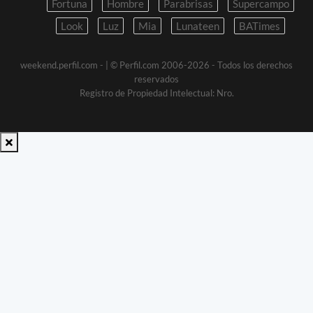
Fortuna
Hombre
Parabrisas
Supercampo
Look
Luz
Mia
Lunateen
BATimes
weekend.perfil.com -
| © Perfil.com 2006-2026 - Todos los derechos
reservados
Registro de Propiedad Intelectual: Nro.