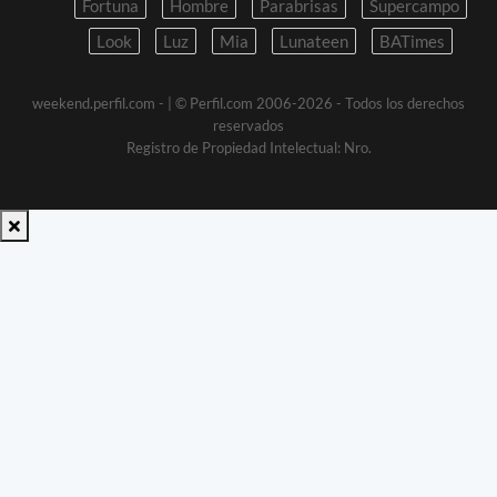
Fortuna
Hombre
Parabrisas
Supercampo
Look
Luz
Mia
Lunateen
BATimes
weekend.perfil.com -
| © Perfil.com 2006-2026 - Todos los derechos
reservados
Registro de Propiedad Intelectual: Nro.