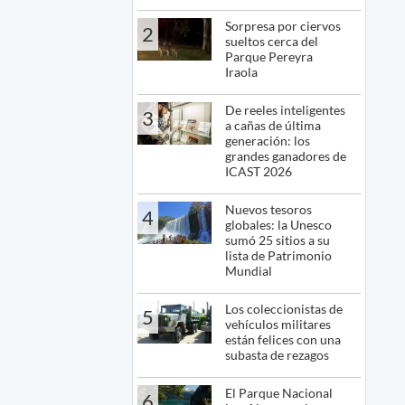
Sorpresa por ciervos
2
sueltos cerca del
Parque Pereyra
Iraola
De reeles inteligentes
3
a cañas de última
generación: los
grandes ganadores de
ICAST 2026
Nuevos tesoros
4
globales: la Unesco
sumó 25 sitios a su
lista de Patrimonio
Mundial
Los coleccionistas de
5
vehículos militares
están felices con una
subasta de rezagos
El Parque Nacional
6