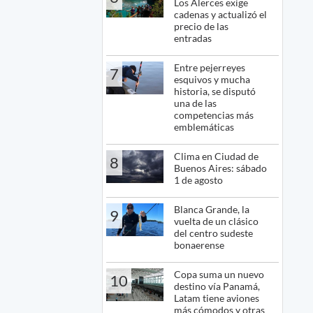
Los Alerces exige
cadenas y actualizó el
precio de las
entradas
Entre pejerreyes
7
esquivos y mucha
historia, se disputó
una de las
competencias más
emblemáticas
Clima en Ciudad de
8
Buenos Aires: sábado
1 de agosto
Blanca Grande, la
9
vuelta de un clásico
del centro sudeste
bonaerense
Copa suma un nuevo
10
destino vía Panamá,
Latam tiene aviones
más cómodos y otras