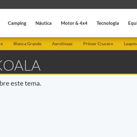
Camping
Náutica
Motor & 4x4
Tecnología
Equ
re
Blanca Grande
Aerolíneas
Primer Crucero
Leapmo
KOALA
obre este tema.