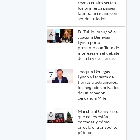
reveló cuáles serían
los primeros países
latinoamericanos en
ser derrotados
Di Tullio impugnó a
6
Joaquín Benegas
Lynch por un
presunto conflicto de
intereses en el debate
de la Ley de Tierras
Joaquín Benegas
7
Lynch y la venta de
tierras a extranjeros:
los negocios privados
de un senador
cercano a Milei
Marcha al Congreso:
8
qué calles están
cortadas y cómo
circula el transporte
público