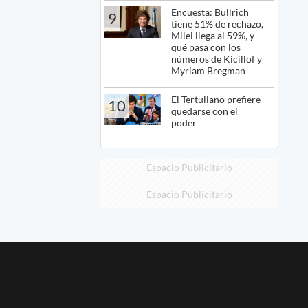
Encuesta: Bullrich
9
tiene 51% de rechazo,
Milei llega al 59%, y
qué pasa con los
números de Kicillof y
Myriam Bregman
El Tertuliano prefiere
10
quedarse con el
poder
Espacio Publicitario
Espacio Publicitario