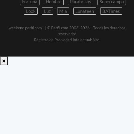
Fortuna
Hombre
Parabrisas
Supercampo
Look
Luz
Mia
Lunateen
BATimes
weekend.perfil.com -
| © Perfil.com 2006-2026 - Todos los derechos
reservados
Registro de Propiedad Intelectual: Nro.