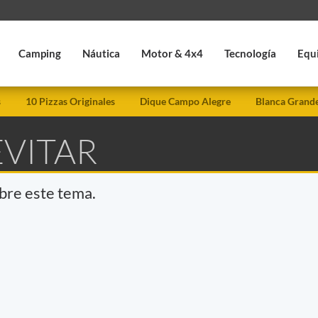
Camping
Náutica
Motor & 4x4
Tecnología
Equ
s
10 Pizzas Originales
Dique Campo Alegre
Blanca Grand
EVITAR
obre este tema.