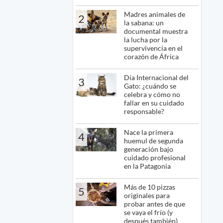
Madres animales de
2
la sabana: un
documental muestra
la lucha por la
supervivencia en el
corazón de África
Día Internacional del
3
Gato: ¿cuándo se
celebra y cómo no
fallar en su cuidado
responsable?
Nace la primera
4
huemul de segunda
generación bajo
cuidado profesional
en la Patagonia
Más de 10 pizzas
5
originales para
probar antes de que
se vaya el frío (y
después también)