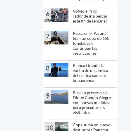
Volvió el frío:
6
¿adónde ir a pescar
este fin de semana?
Pesca en el Paraná:
7
fijan un cupo de 650
toneladas y
continúan las
restricciones
Blanca Grande, la
8
vuelta de un clásico
del centro sudeste
bonaerense
Buscan preservar el
9
Dique Campo Alegre
con nuevas medidas
para pescadores y
visitantes
Copa suma un nuevo
10
destino vía Panamá,