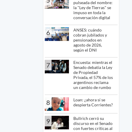
5
pulseada del nombre:
la "Ley de Tierras" se
impuso en toda la
conversación digital
ANSES: cuándo
6
cobran jubilados y
pensionados en
agosto de 2026,
según el DNI
Encuesta: mientras el
7
Senado debatía la Ley
de Propiedad
Privada, el 57% de los
argentinos reclama
un cambio de rumbo
Loan: ¿ahora sí se
8
despierta Corrientes?
Bullrich cerró su
9
discurso en el Senado
con fuertes críticas al