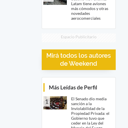
Latam tiene aviones
más cómodos y otras
novedades
aerocomerciales
Espacio Publicitario
Mirá todos los autores
de Weekend
Más Leídas de Perfil
El Senado dio media
1
sanción a la
Inviolabilidad de la
Propiedad Privada: el
Gobierno tuvo que
ceder en la Ley del
Manejo del Fuego