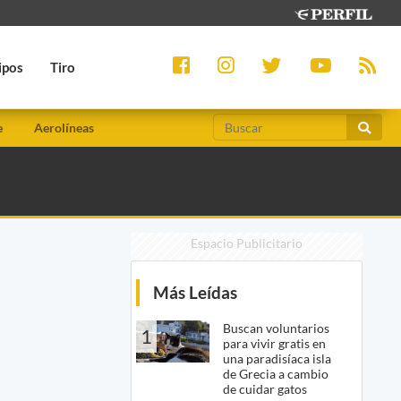
ipos
Tiro
e
Aerolíneas
Espacio Publicitario
Más Leídas
Buscan voluntarios
1
para vivir gratis en
una paradisíaca isla
de Grecia a cambio
de cuidar gatos