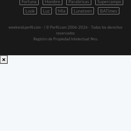
Fortuna
Hombre
Parabrisas
Supercampo
Look
Luz
Mia
Lunateen
BATimes
weekend.perfil.com -
| © Perfil.com 2006-2026 - Todos los derechos
reservados
Registro de Propiedad Intelectual: Nro.