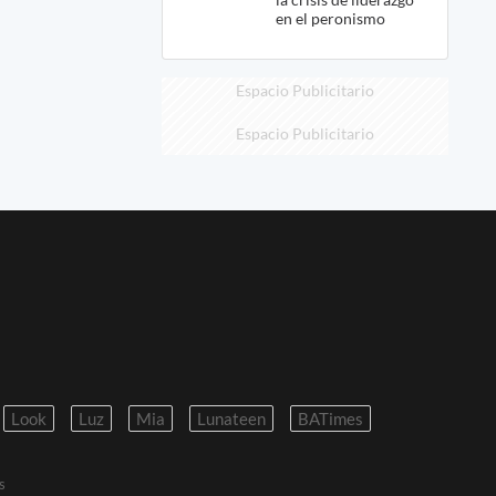
en el peronismo
Espacio Publicitario
Espacio Publicitario
Look
Luz
Mia
Lunateen
BATimes
s