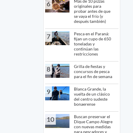
Más de 10 pizzas
6
originales para
probar antes de que
se vaya el frío (y
después también)
Pesca en el Paraná:
7
fijan un cupo de 650
toneladas y
continúan las
restricciones
Grilla de fiestas y
8
concursos de pesca
para el fin de semana
Blanca Grande, la
9
vuelta de un clásico
del centro sudeste
bonaerense
Buscan preservar el
10
Dique Campo Alegre
con nuevas medidas
para pescadores y