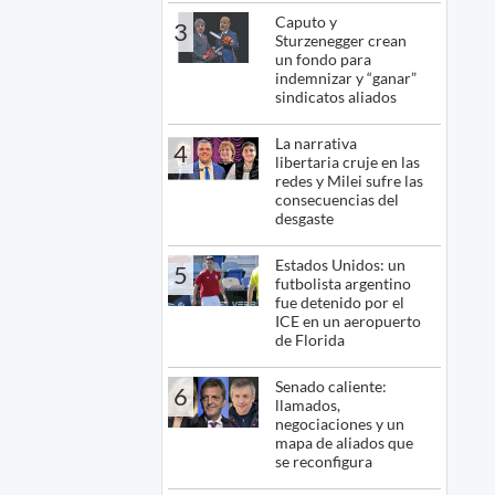
Caputo y
3
Sturzenegger crean
un fondo para
indemnizar y “ganar”
sindicatos aliados
La narrativa
4
libertaria cruje en las
redes y Milei sufre las
consecuencias del
desgaste
Estados Unidos: un
5
futbolista argentino
fue detenido por el
ICE en un aeropuerto
de Florida
Senado caliente:
6
llamados,
negociaciones y un
mapa de aliados que
se reconfigura