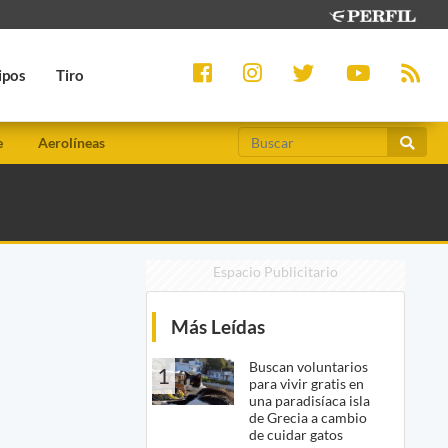
ipos
Tiro
e
Aerolíneas
Espacio Publicitario
Más Leídas
Buscan voluntarios
1
para vivir gratis en
una paradisíaca isla
de Grecia a cambio
de cuidar gatos