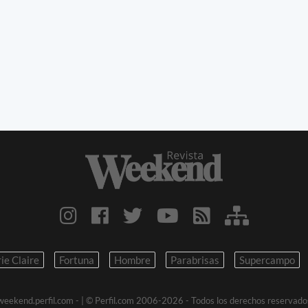
ie Claire
Fortuna
Hombre
Parabrisas
Supercampo
weekend.perfil.com -
| © Perfil.com 2006-2026 - Todos los derechos reservado