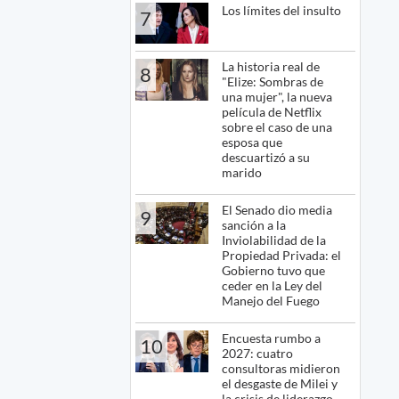
Los límites del insulto
7
La historia real de
8
"Elize: Sombras de
una mujer", la nueva
película de Netflix
sobre el caso de una
esposa que
descuartizó a su
marido
El Senado dio media
9
sanción a la
Inviolabilidad de la
Propiedad Privada: el
Gobierno tuvo que
ceder en la Ley del
Manejo del Fuego
Encuesta rumbo a
10
2027: cuatro
consultoras midieron
el desgaste de Milei y
la crisis de liderazgo