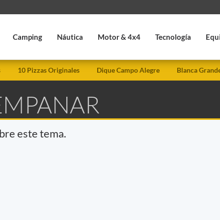
Camping
Náutica
Motor & 4x4
Tecnología
Equ
s
10 Pizzas Originales
Dique Campo Alegre
Blanca Grand
 EMPANAR
obre este tema.