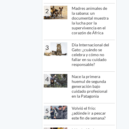
Madres animales de
2
la sabana: un
documental muestra
la lucha por la
supervivencia en el
corazón de África
Día Internacional del
3
Gato: ¿cuándo se
celebra y cómo no
fallar en su cuidado
responsable?
Nace la primera
4
huemul de segunda
generación bajo
cuidado profesional
en la Patagonia
Volvió el frío:
5
¿adónde ir a pescar
este fin de semana?