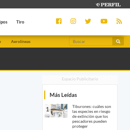
ipos
Tiro
e
Aerolíneas
Espacio Publicitario
Más Leídas
Tiburones: cuáles son
1
las especies en riesgo
de extinción que los
pescadores pueden
proteger