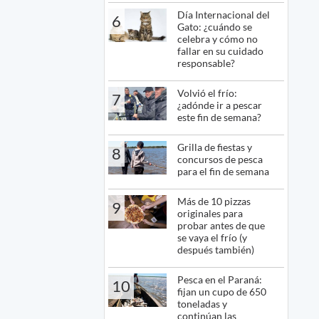
Día Internacional del
6
Gato: ¿cuándo se
celebra y cómo no
fallar en su cuidado
responsable?
Volvió el frío:
7
¿adónde ir a pescar
este fin de semana?
Grilla de fiestas y
8
concursos de pesca
para el fin de semana
Más de 10 pizzas
9
originales para
probar antes de que
se vaya el frío (y
después también)
Pesca en el Paraná:
10
fijan un cupo de 650
toneladas y
continúan las