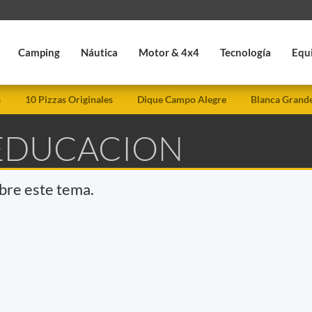
Camping
Náutica
Motor & 4x4
Tecnología
Equ
s
10 Pizzas Originales
Dique Campo Alegre
Blanca Grand
 EDUCACION
obre este tema.