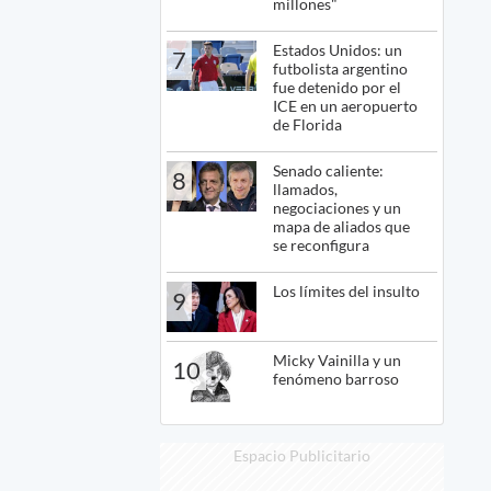
millones"
Estados Unidos: un
7
futbolista argentino
fue detenido por el
ICE en un aeropuerto
de Florida
Senado caliente:
8
llamados,
negociaciones y un
mapa de aliados que
se reconfigura
Los límites del insulto
9
Micky Vainilla y un
10
fenómeno barroso
Espacio Publicitario