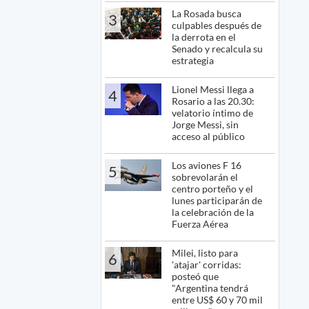
La Rosada busca
3
culpables después de
la derrota en el
Senado y recalcula su
estrategia
Lionel Messi llega a
4
Rosario a las 20.30:
velatorio íntimo de
Jorge Messi, sin
acceso al público
Los aviones F 16
5
sobrevolarán el
centro porteño y el
lunes participarán de
la celebración de la
Fuerza Aérea
Milei, listo para
6
'atajar' corridas:
posteó que
"Argentina tendrá
entre US$ 60 y 70 mil