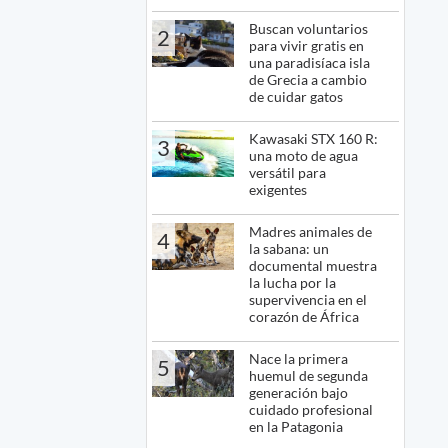
Buscan voluntarios
2
para vivir gratis en
una paradisíaca isla
de Grecia a cambio
de cuidar gatos
Kawasaki STX 160 R:
3
una moto de agua
versátil para
exigentes
Madres animales de
4
la sabana: un
documental muestra
la lucha por la
supervivencia en el
corazón de África
Nace la primera
5
huemul de segunda
generación bajo
cuidado profesional
en la Patagonia