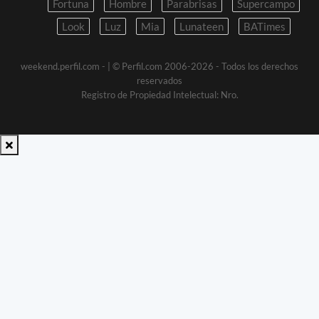
Fortuna
Hombre
Parabrisas
Supercampo
Look
Luz
Mia
Lunateen
BATimes
weekend.perfil.com -
| © Perfil.com 2006-2026 - Todos los derechos
reservados
Registro de Propiedad Intelectual: Nro.