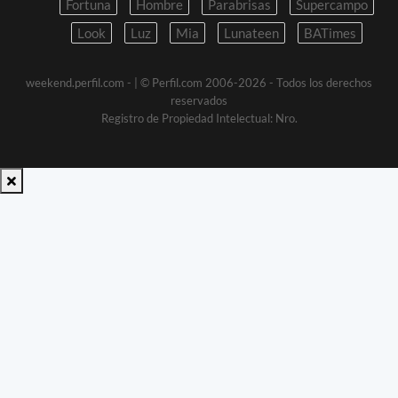
Fortuna
Hombre
Parabrisas
Supercampo
Look
Luz
Mia
Lunateen
BATimes
weekend.perfil.com -
| © Perfil.com 2006-2026 - Todos los derechos
reservados
Registro de Propiedad Intelectual: Nro.