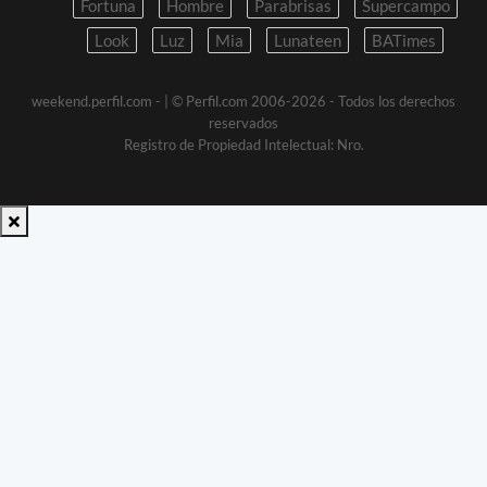
Fortuna
Hombre
Parabrisas
Supercampo
Look
Luz
Mia
Lunateen
BATimes
weekend.perfil.com -
| © Perfil.com 2006-2026 - Todos los derechos
reservados
Registro de Propiedad Intelectual: Nro.