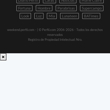
Diario Perfil
Caras
Noticias
Marie Claire
Fortuna
Hombre
Parabrisas
Supercampo
Look
Luz
Mia
Lunateen
BATimes
weekend.perfil.com -
| © Perfil.com 2006-2026 - Todos los derechos
reservados
Registro de Propiedad Intelectual: Nro.