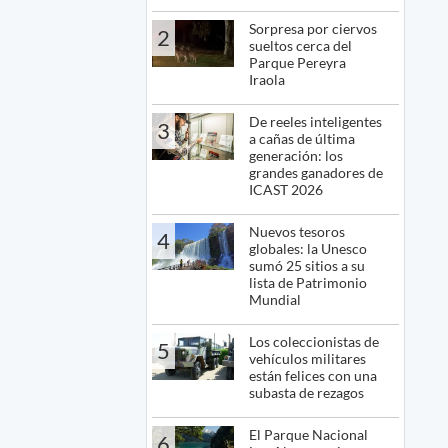
Sorpresa por ciervos
2
sueltos cerca del
Parque Pereyra
Iraola
De reeles inteligentes
3
a cañas de última
generación: los
grandes ganadores de
ICAST 2026
Nuevos tesoros
4
globales: la Unesco
sumó 25 sitios a su
lista de Patrimonio
Mundial
Los coleccionistas de
5
vehículos militares
están felices con una
subasta de rezagos
El Parque Nacional
6