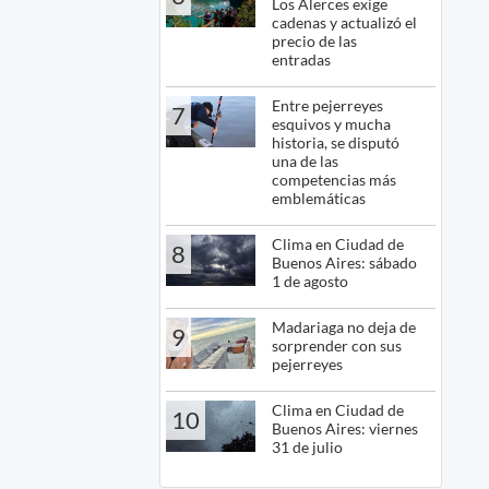
Los Alerces exige
cadenas y actualizó el
precio de las
entradas
Entre pejerreyes
7
esquivos y mucha
historia, se disputó
una de las
competencias más
emblemáticas
Clima en Ciudad de
8
Buenos Aires: sábado
1 de agosto
Madariaga no deja de
9
sorprender con sus
pejerreyes
Clima en Ciudad de
10
Buenos Aires: viernes
31 de julio