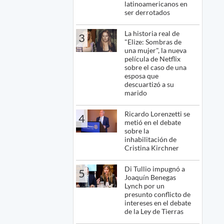
latinoamericanos en
ser derrotados
La historia real de
3
"Elize: Sombras de
una mujer", la nueva
película de Netflix
sobre el caso de una
esposa que
descuartizó a su
marido
Ricardo Lorenzetti se
4
metió en el debate
sobre la
inhabilitación de
Cristina Kirchner
Di Tullio impugnó a
5
Joaquín Benegas
Lynch por un
presunto conflicto de
intereses en el debate
de la Ley de Tierras