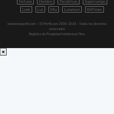
Fortuna
Hombre
Parabrisas
Supercampo
Look
Luz
Mia
Lunateen
BATimes
weekend.perfil.com -
| © Perfil.com 2006-2026 - Todos los derechos
reservados
Registro de Propiedad Intelectual: Nro.