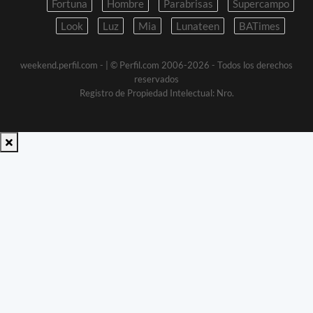
Fortuna
Hombre
Parabrisas
Supercampo
Look
Luz
Mia
Lunateen
BATimes
weekend.perfil.com -
| © Perfil.com 2006-2026 - Todos los derechos
reservados
Registro de Propiedad Intelectual: Nro.