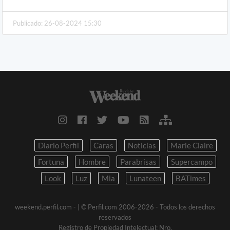
Publicado: 26-08-2024 15:30
Diario Perfil
Caras
Noticias
Marie Claire
Fortuna
Hombre
Parabrisas
Supercampo
Look
Luz
Mia
Lunateen
BATimes
weekend.perfil.com -
| © Perfil.com 2006-2026 - Todos los derechos
reservados
Registro de Propiedad Intelectual: Nro.