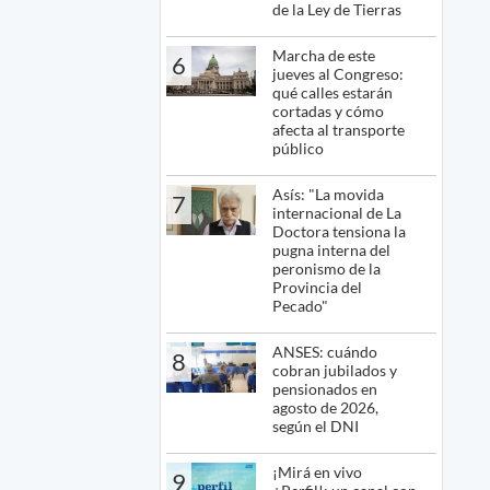
de la Ley de Tierras
Marcha de este
6
jueves al Congreso:
qué calles estarán
cortadas y cómo
afecta al transporte
público
Asís: "La movida
7
internacional de La
Doctora tensiona la
pugna interna del
peronismo de la
Provincia del
Pecado"
ANSES: cuándo
8
cobran jubilados y
pensionados en
agosto de 2026,
según el DNI
¡Mirá en vivo
9