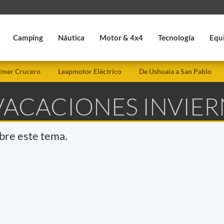
Camping
Náutica
Motor & 4x4
Tecnología
Equ
imer Crucero
Leapmotor Eléctrico
De Ushuaia a San Pablo
 VACACIONES INVIE
obre este tema.