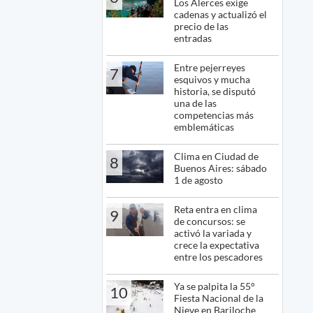
Los Alerces exige
cadenas y actualizó el
precio de las
entradas
Entre pejerreyes
7
esquivos y mucha
historia, se disputó
una de las
competencias más
emblemáticas
Clima en Ciudad de
8
Buenos Aires: sábado
1 de agosto
Reta entra en clima
9
de concursos: se
activó la variada y
crece la expectativa
entre los pescadores
Ya se palpita la 55°
10
Fiesta Nacional de la
Nieve en Bariloche