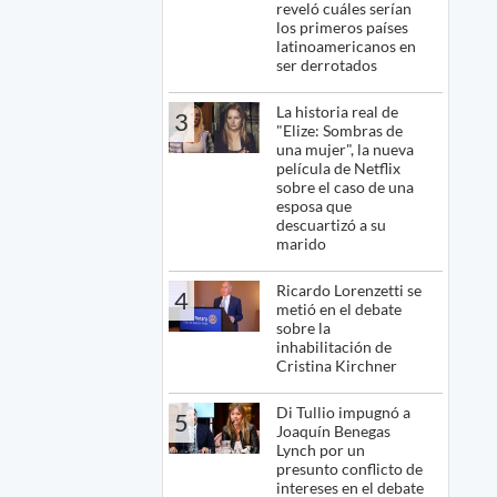
reveló cuáles serían
los primeros países
latinoamericanos en
ser derrotados
La historia real de
3
"Elize: Sombras de
una mujer", la nueva
película de Netflix
sobre el caso de una
esposa que
descuartizó a su
marido
Ricardo Lorenzetti se
4
metió en el debate
sobre la
inhabilitación de
Cristina Kirchner
Di Tullio impugnó a
5
Joaquín Benegas
Lynch por un
presunto conflicto de
intereses en el debate