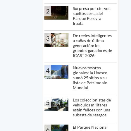
Sorpresa por ciervos
2
sueltos cerca del
Parque Pereyra
Iraola
De reeles inteligentes
3
a cañas de última
generación: los
grandes ganadores de
ICAST 2026
Nuevos tesoros
4
globales: la Unesco
sumó 25 sitios a su
lista de Patrimonio
Mundial
Los coleccionistas de
5
vehículos militares
están felices con una
subasta de rezagos
El Parque Nacional
6