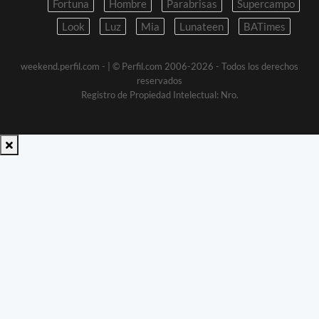
Fortuna
Hombre
Parabrisas
Supercampo
Look
Luz
Mia
Lunateen
BATimes
weekend.perfil.com -
| © Perfil.com 2006-2026 - Todos los derechos
reservados
Registro de Propiedad Intelectual: Nro.