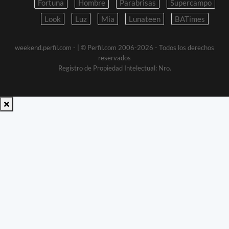
Fortuna
Hombre
Parabrisas
Supercampo
Look
Luz
Mia
Lunateen
BATimes
weekend.perfil.com -
| © Perfil.com 2006-2026 - Todos los derechos
reservados
Registro de Propiedad Intelectual: Nro.