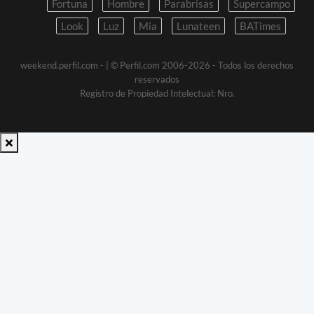
Fortuna
Hombre
Parabrisas
Supercampo
Look
Luz
Mia
Lunateen
BATimes
weekend.perfil.com -
| © Perfil.com 2006-2026 - Todos los derechos
reservados
Registro de Propiedad Intelectual: Nro.