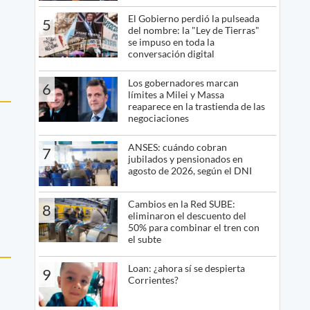
El Gobierno perdió la pulseada
5
del nombre: la "Ley de Tierras"
se impuso en toda la
conversación digital
Los gobernadores marcan
6
límites a Milei y Massa
reaparece en la trastienda de las
negociaciones
ANSES: cuándo cobran
7
jubilados y pensionados en
agosto de 2026, según el DNI
Cambios en la Red SUBE:
8
eliminaron el descuento del
50% para combinar el tren con
el subte
Loan: ¿ahora sí se despierta
9
Corrientes?