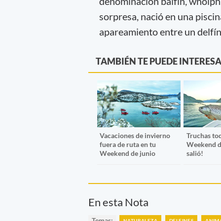
denominación balfín, wholphi
sorpresa, nació en una pisci
apareamiento entre un delfín 
TAMBIÉN TE PUEDE INTERES
Vacaciones de invierno
Truchas tod
fuera de ruta en tu
Weekend d
Weekend de junio
salió!
En esta Nota
Temas:
NATURALEZA
DELFINES
ANIM