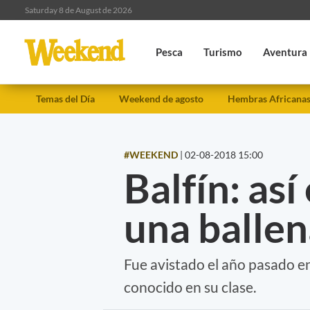
Saturday 8 de August de 2026
Pesca
Turismo
Aventura
Temas del Día
Weekend de agosto
Hembras Africana
#WEEKEND
|
02-08-2018 15:00
Balfín: así
una ballen
Fue avistado el año pasado en
conocido en su clase.