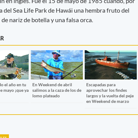
n en inglés. Fue el 15 de mayo de 1985 cuando, por
na del Sea Life Park de Hawái una hembra fruto del
de nariz de botella y una falsa orca.
AR
o el año en tu
En Weekend de abril
Escapadas para
e mayo ¡que ya
salimos a la caza de los de
aprovechar los findes
lomo plateado
largos y la vuelta del peje
en Weekend de marzo
ALES