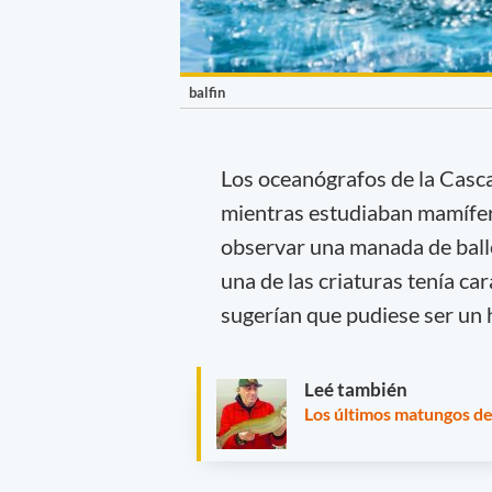
balfin
Los oceanógrafos de la Casca
mientras estudiaban mamífer
observar una manada de ball
una de las criaturas tenía ca
sugerían que pudiese ser un h
Leé también
Los últimos matungos d