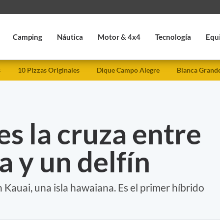
Camping
Náutica
Motor & 4x4
Tecnología
Equ
s
10 Pizzas Originales
Dique Campo Alegre
Blanca Grand
 es la cruza entre
a y un delfín
 Kauai, una isla hawaiana. Es el primer híbrido