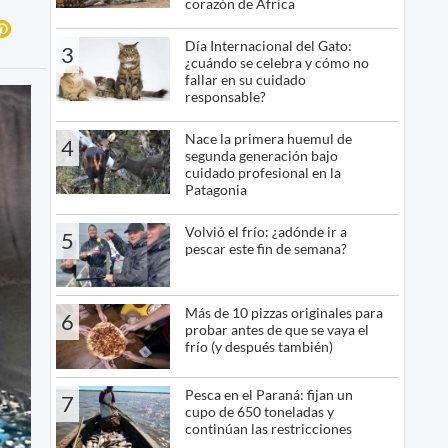
corazón de África
Día Internacional del Gato:
3
¿cuándo se celebra y cómo no
fallar en su cuidado
responsable?
Nace la primera huemul de
4
segunda generación bajo
cuidado profesional en la
Patagonia
Volvió el frío: ¿adónde ir a
5
pescar este fin de semana?
Más de 10 pizzas originales para
6
probar antes de que se vaya el
frío (y después también)
Pesca en el Paraná: fijan un
7
cupo de 650 toneladas y
continúan las restricciones