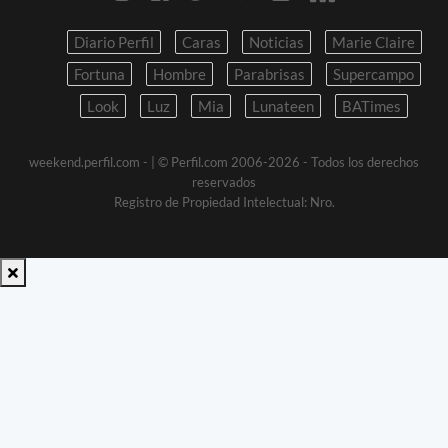
Diario Perfil
Caras
Noticias
Marie Claire
Fortuna
Hombre
Parabrisas
Supercampo
Look
Luz
Mia
Lunateen
BATimes
weekend.perfil.com -
| © Perfil.com 2006-2026 - Todos los derechos
reservados
Registro de Propiedad Intelectual: Nro.