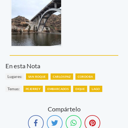
En esta Nota
Lugares:
SAN ROQUE
CARLOS PAZ
CORDOBA
Temas:
PEJERREY
EMBARCADOS
DIQUE
LAGO
Compártelo