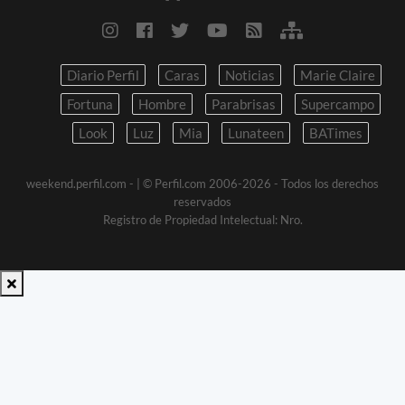
Diario Perfil
Caras
Noticias
Marie Claire
Fortuna
Hombre
Parabrisas
Supercampo
Look
Luz
Mia
Lunateen
BATimes
weekend.perfil.com -
| © Perfil.com 2006-2026 - Todos los derechos
reservados
Registro de Propiedad Intelectual: Nro.