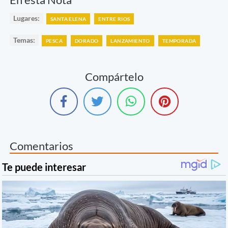
Lugares:
SANTA ELENA
ENTRE RIOS
Temas:
PESCA
DORADO
LANZAMIENTO
TEMPORADA
Compártelo
Comentarios