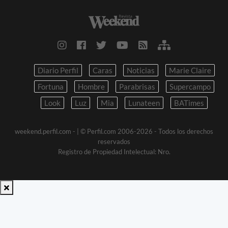
Diario Perfil
Caras
Noticias
Marie Claire
Fortuna
Hombre
Parabrisas
Supercampo
Look
Luz
Mia
Lunateen
BATimes
weekend.perfil.com -
| © Perfil.com 2006-2026 - Todos los derechos
reservados
Registro de Propiedad Intelectual: Nro.