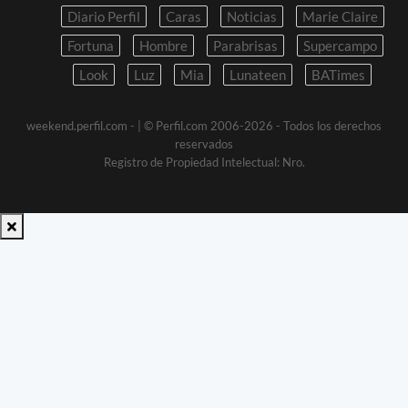
Diario Perfil
Caras
Noticias
Marie Claire
Fortuna
Hombre
Parabrisas
Supercampo
Look
Luz
Mia
Lunateen
BATimes
weekend.perfil.com -
| © Perfil.com 2006-2026 - Todos los derechos
reservados
Registro de Propiedad Intelectual: Nro.