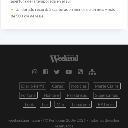
apertura de la temporada en el sur
Un dorado récord: 3 capturas en menos de un mes y más
de 500 km de viaje
Diario Perfil
Caras
Noticias
Marie Claire
Fortuna
Hombre
Parabrisas
Supercampo
Look
Luz
Mia
Lunateen
BATimes
weekend.perfil.com -
| © Perfil.com 2006-2026 - Todos los derechos
reservados