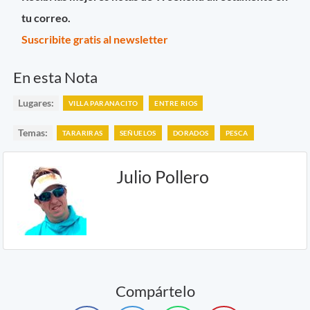
tu correo.
Suscribite gratis al newsletter
En esta Nota
Lugares:
VILLA PARANACITO
ENTRE RIOS
Temas:
TARARIRAS
SEÑUELOS
DORADOS
PESCA
Julio Pollero
Compártelo