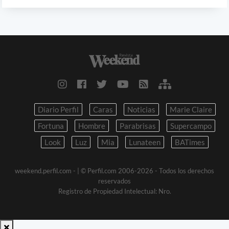
Diario Perfil
Caras
Noticias
Marie Claire
Fortuna
Hombre
Parabrisas
Supercampo
Look
Luz
Mia
Lunateen
BATimes
weekend.perfil.com -
| © Perfil.com 2006-2026 - Todos los derechos
reservados
Registro de Propiedad Intelectual: Nro.