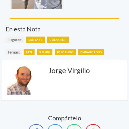
En esta Nota
Lugares:
SANTA FE
COLASTINE
Temas:
PATI
SURUBI
PESCANDO
EMBARCADOS
Jorge Virgilio
Compártelo