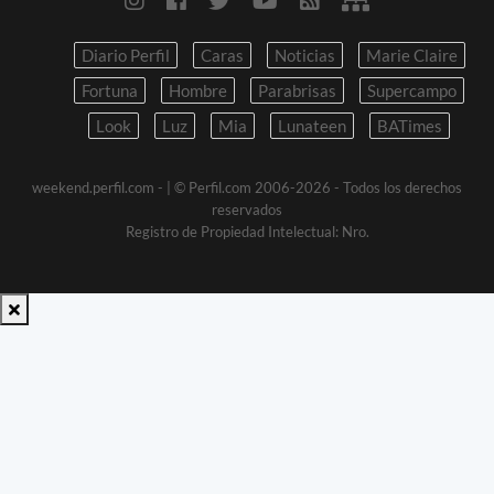
Diario Perfil
Caras
Noticias
Marie Claire
Fortuna
Hombre
Parabrisas
Supercampo
Look
Luz
Mia
Lunateen
BATimes
weekend.perfil.com -
| © Perfil.com 2006-2026 - Todos los derechos
reservados
Registro de Propiedad Intelectual: Nro.