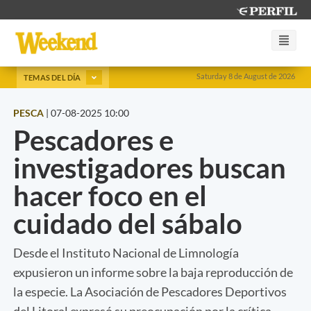
Saturday 8 de August de 2026
TEMAS DEL DÍA
PESCA
|
07-08-2025 10:00
Pescadores e
investigadores buscan
hacer foco en el
cuidado del sábalo
Desde el Instituto Nacional de Limnología
expusieron un informe sobre la baja reproducción de
la especie. La Asociación de Pescadores Deportivos
del Litoral expresó su preocupación por la crítica