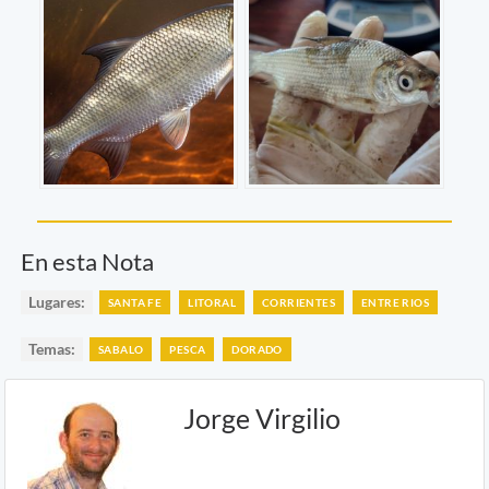
En esta Nota
Lugares:
SANTA FE
LITORAL
CORRIENTES
ENTRE RIOS
Temas:
SABALO
PESCA
DORADO
Jorge Virgilio